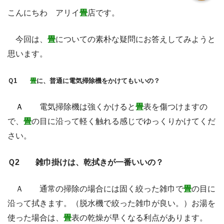
こんにちわ アリイ
畳
店です。
今回は、
畳
についての素朴な疑問にお答えしてみようと
思います。
Ｑ1
畳
に、普通に電気掃除機をかけてもいいの？
Ａ
電気掃除機は強くかけると
畳
表を傷つけますの
で、
畳
の目に沿って軽く触れる感じでゆっくりかけてくだ
さい。
Ｑ2 雑巾掛けは、乾拭きが一番いいの？
Ａ 通常の掃除の場合には固く絞った雑巾で
畳
の目に
沿って拭きます。（脱水機で絞った雑巾が良い。）お湯を
使った場合は、
畳
表の乾燥が早くなる利点があります。