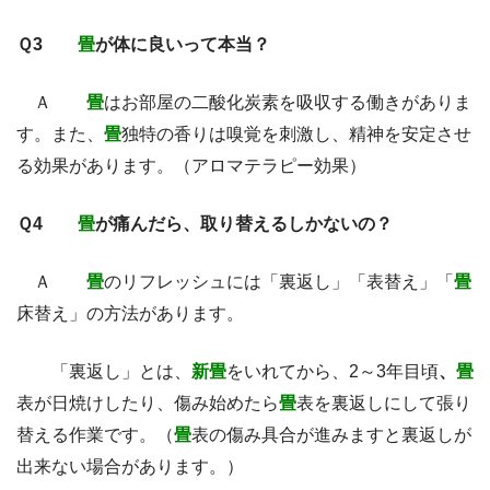
Ｑ3
畳
が体に良いって本当？
Ａ
畳
はお部屋の二酸化炭素を吸収する働きがありま
す。また、
畳
独特の香りは嗅覚を刺激し、精神を安定させ
る効果があります。（アロマテラピー効果）
Ｑ4
畳
が痛んだら、取り替えるしかないの？
Ａ
畳
のリフレッシュには「裏返し」「表替え」「
畳
床替え」の方法があります。
「裏返し」とは、
新畳
をいれてから、2～3年目頃
、
畳
表が日焼けしたり、傷み始めたら
畳
表を裏返しにして張り
替える作業です。（
畳
表の傷み具合が進みますと裏返しが
出来ない場合があります。）