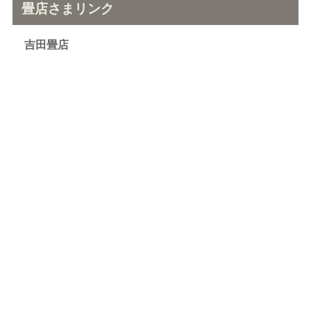
畳店さまリンク
吉田畳店